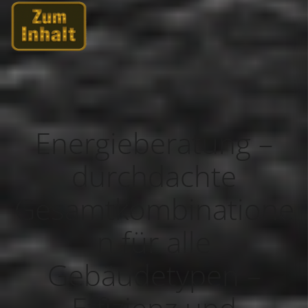
Energieberatung –
durchdachte
Gesamtkombinatione
n für alle
Gebäudetypen –
Effizienz und