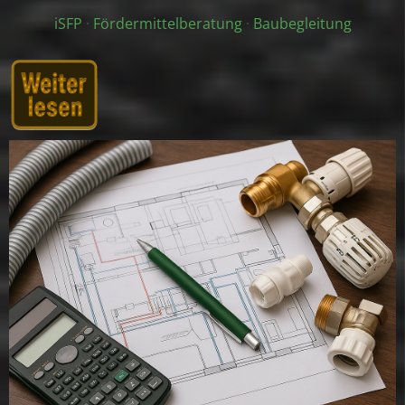
iSFP
·
Fördermittelberatung
·
Baubegleitung