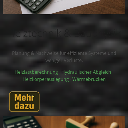
Heiztechnik & Bauphysik
Planung & Nachweise für effiziente Systeme und
weniger Verluste.
Heizlastberechnung
·
Hydraulischer Abgleich
·
Heizkörperauslegung
·
Wärmebrücken