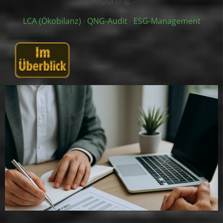
Reporting.
LCA (Ökobilanz)
·
QNG-Audit
·
ESG-Management